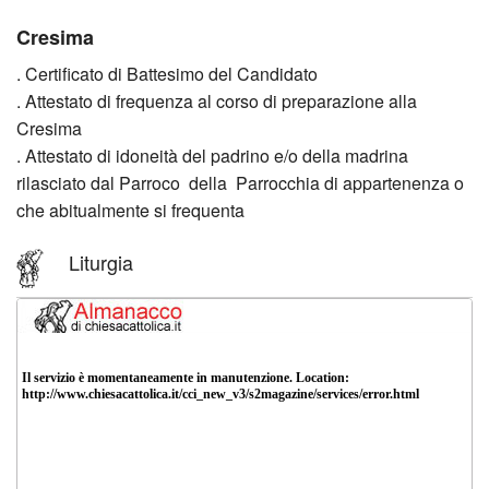
Attività parrocchiali
Il
Cresima
BACK
. Certificato di Battesimo del Candidato
Organismi pastorali
Parr
La
. Attestato di frequenza al corso di preparazione alla
Orari
Cresima
Vice
Cate
. Attestato di idoneità del padrino e/o della madrina
Vi segnaliamo
Parr
Grup
rilasciato dal Parroco della Parrocchia di appartenenza o
che abitualmente si frequenta
Come e cosa fare per…
Cron
e
BACK
Liturgia
dei
Servi
Prepa
parro
Altre
al
Stori
dispo
Batt
Sito
Cale
Prepa
arch
per
alla